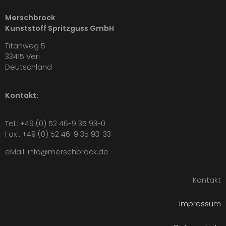
REALISATION DIESES
Merschbrock
INTERNETAUFTRITTS:
Kunststoff Spritzguss GmbH
Titanweg 5
Konzeption · Webdesign · technische Umsetzung ·
33415 Verl
Fotografie · Text:
André Morre Mediendesign
Deutschland
Kontakt:
Tel.:
+49 (0) 52 46-9 35 93-0
Fax.: +49 (0) 52 46-9 35 93-33
eMail:
info@merschbrock.de
Kontakt
Impressum